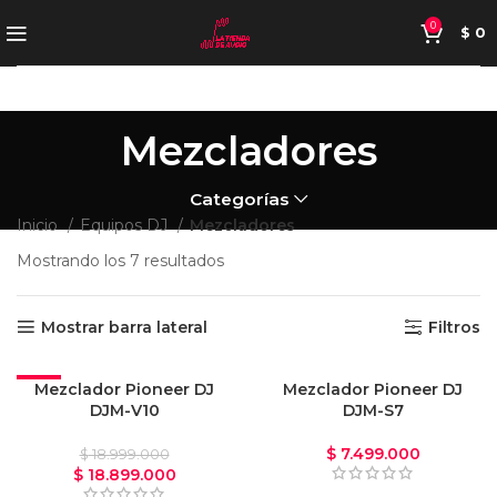
0
$
0
Mezcladores
Categorías
Inicio
Equipos DJ
Mezcladores
Mostrando los 7 resultados
Mostrar barra lateral
Filtros
-1%
Mezclador Pioneer DJ
VENDIDO
Mezclador Pioneer DJ
DJM-V10
DJM-S7
$
7.499.000
$
18.999.000
$
18.899.000