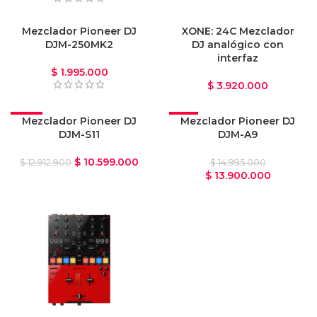
Mezclador Pioneer DJ
XONE: 24C Mezclador
DJM-250MK2
DJ analógico con
interfaz
$
1.995.000
$
3.920.000
-18%
Mezclador Pioneer DJ
-7%
Mezclador Pioneer DJ
DJM-S11
DJM-A9
$
10.599.000
$
12.912.900
$
14.995.000
$
13.900.000