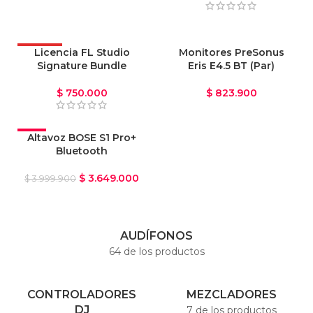
OFERTA
Licencia FL Studio
Monitores PreSonus
Signature Bundle
Eris E4.5 BT (Par)
$
750.000
$
823.900
-9%
Altavoz BOSE S1 Pro+
Bluetooth
$
3.649.000
$
3.999.900
AUDÍFONOS
64 de los productos
CONTROLADORES
MEZCLADORES
DJ
7 de los productos