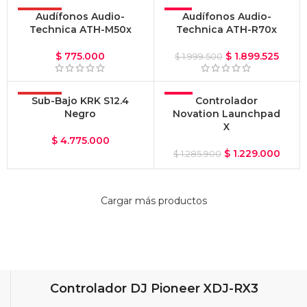
OFERTA
Audífonos Audio-
-5%
Audífonos Audio-
Technica ATH-M50x
Technica ATH-R70x
OFERTA
$
775.000
$
1.899.525
$
1.999.500
OFERTA
Sub-Bajo KRK S12.4
-4%
Controlador
Negro
Novation Launchpad
OFERTA
X
$
4.775.000
$
1.229.000
$
1.285.900
Cargar más productos
Controlador DJ Pioneer XDJ-RX3