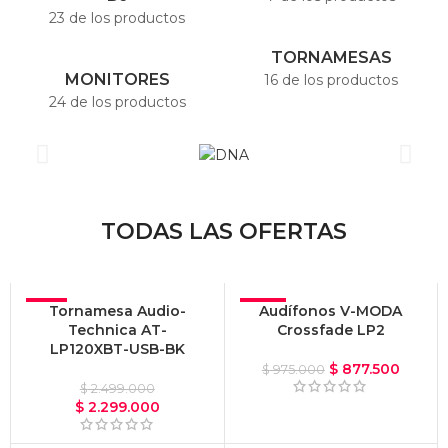
23 de los productos
TORNAMESAS
MONITORES
16 de los productos
24 de los productos
TODAS LAS OFERTAS
-8%
Tornamesa Audio-
-10%
Audífonos V-MODA
Technica AT-
Crossfade LP2
OFERTA
OFERTA
LP120XBT-USB-BK
$
877.500
$
975.000
$
2.499.000
$
2.299.000