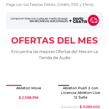
Paga con tus Tarjetas Débito, Crédito, PSE y Efecty.
OFERTAS DEL MES
Encuentra las mejores Ofertas del Mes en La
Tienda de Audio
OFERTA
Ableton Move
-21%
Ableton Push 2 con
Licencia Ableton Live
VENDIDO
12 Suite
$
2.598.956
OFERTA
$
3.599.000
$
4.574.500