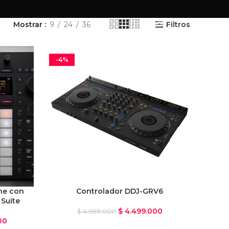
Mostrar
9
24
36
Filtros
-4%
ne con
Controlador DDJ-GRV6
 Suite
$
4.499.000
$
4.699.000
00