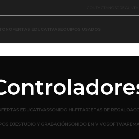
CONTÁCTANOS
PREGUNTA
TON
OFERTAS EDUCATIVAS
EQUIPOS USADOS
Controladore
OFERTAS EDUCATIVAS
SONIDO HI-FI
TARJETAS DE REGALO
ACC
POS DJ
ESTUDIO Y GRABACIÓN
SONIDO EN VIVO
SOFTWARE
MA