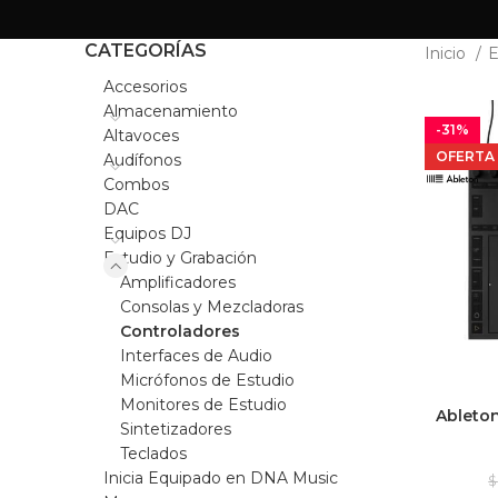
CATEGORÍAS
Inicio
E
Accesorios
Almacenamiento
-31%
Altavoces
OFERTA
Audífonos
Combos
DAC
Equipos DJ
Estudio y Grabación
Amplificadores
Consolas y Mezcladoras
Controladores
Interfaces de Audio
Micrófonos de Estudio
Monitores de Estudio
Ableton
Sintetizadores
Teclados
Inicia Equipado en DNA Music
$