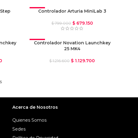
yStep
-15%
Controlador Arturia MiniLab 3
$
679.150
$
799.000
unchkey
-7%
Controlador Novation Launchkey
25 MK4
OFERTA
0
$
1.129.700
$
1.216.600
s
Acerca de Nosotros
Quienes Somos
Sedes
Política de Privacidad