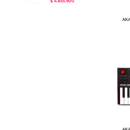
$
4.655.900
AKA
AKA