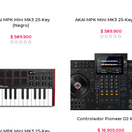
I MPK Mini MK3 25-Key
AKAI MPK Mini MK3 25-Key
(Negro)
$
589.900
$
589.900
Controlador Pioneer DJ 
$
16.905.000
I MPK Mini MK3 25-Key