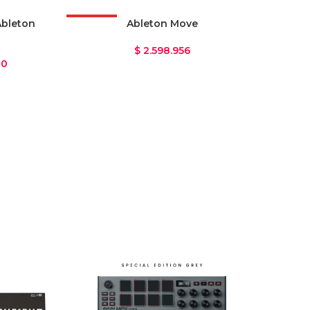
Ableton
OFERTA
Ableton Move
$
2.598.956
00