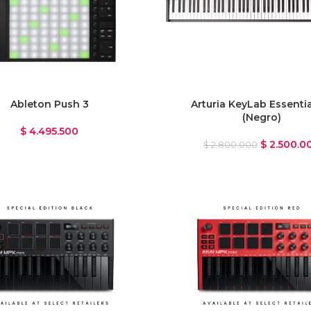
Ableton Push 3
Arturia KeyLab Essenti
(Negro)
$
4.495.500
$
2.500.0
$
2.800.000