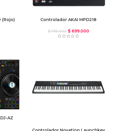
 (Rojo)
Controlador AKAI MPD218
$
699.000
$
799.000
XDJ-AZ
Controlador Novation Launchkey