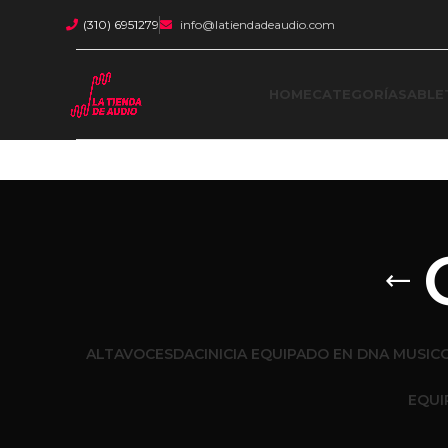
(310) 6951279
info@latiendadeaudio.com
HOME
CATEGORÍAS
ABLE
ALTAVOCES
DAC
INICIA EQUIPADO EN DNA MUSIC
EQUI