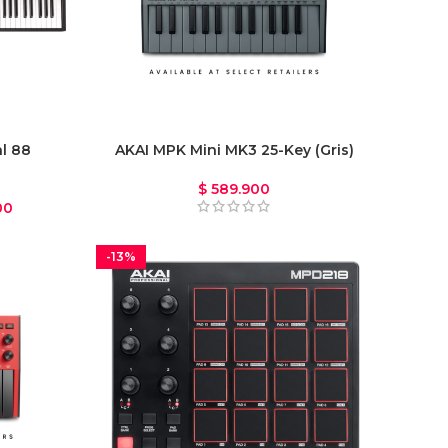
al 88
AKAI MPK Mini MK3 25-Key (Gris)
$
589.900
00
-13%