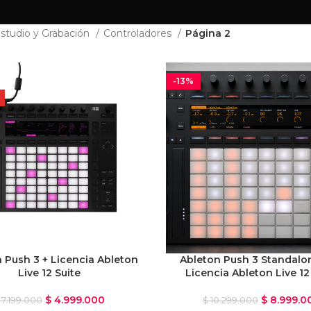
studio y Grabación
Controladores
Página 2
-13%
 Push 3 + Licencia Ableton
Ableton Push 3 Standalo
Live 12 Suite
Licencia Ableton Live 12
$
4.999.000
$
8.999.0
7.199.000
$
10.299.000