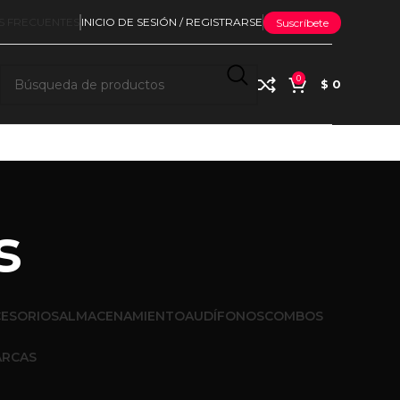
S FRECUENTES
INICIO DE SESIÓN / REGISTRARSE
Suscríbete
0
$
0
s
ESORIOS
ALMACENAMIENTO
AUDÍFONOS
COMBOS
RCAS