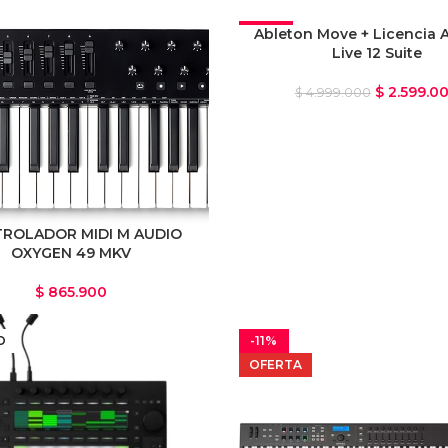
-48%
Ableton Move + Licencia 
Live 12 Suite
OFERTA
$
2.599.0
$
4.999.000
ROLADOR MIDI M AUDIO
OXYGEN 49 MKV
$
865.900
O
-11%
OFERTA