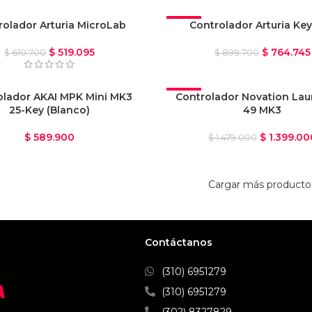
rolador Arturia MicroLab
-15%
Controlador Arturia Ke
OFERTA
$
519.095
$
764.745
$
610.700
$
899.700
olador AKAI MPK Mini MK3
-5%
Controlador Novation La
25-Key (Blanco)
49 MK3
OFERTA
$
589.900
$
1.399.00
$
1.479.000
Cargar más producto
Contáctanos
(310) 6951279
(310) 6951279
(302) 8327829