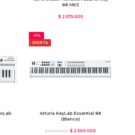
88 MK3
$
2.575.000
-11%
OFERTA
roLab
Arturia KeyLab Essential 88
(Blanco)
$
2.500.000
$
2.800.000