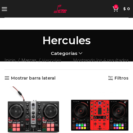
0
$
0
Hercules
Categorías
Inicio
Marcas
Hercules
Mostrando los 4 resultados
Mostrar barra lateral
Filtros