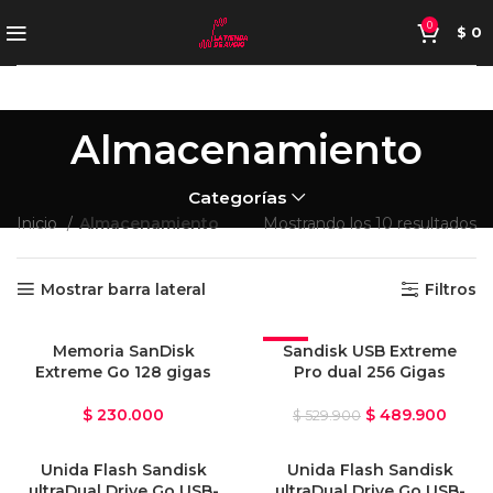
0
$
0
Almacenamiento
Categorías
Inicio
Almacenamiento
Mostrando los 10 resultados
Mostrar barra lateral
Filtros
VENDIDO
Memoria SanDisk
-8%
Sandisk USB Extreme
Extreme Go 128 gigas
Pro dual 256 Gigas
$
230.000
$
489.900
$
529.900
Unida Flash Sandisk
Unida Flash Sandisk
ultraDual Drive Go USB-
ultraDual Drive Go USB-