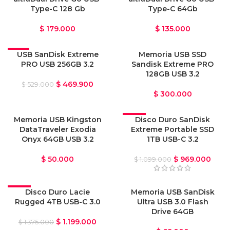
Type-C 128 Gb
Type-C 64Gb
$
179.000
$
135.000
-11%
USB SanDisk Extreme
Memoria USB SSD
PRO USB 256GB 3.2
Sandisk Extreme PRO
128GB USB 3.2
$
469.900
$
529.000
$
300.000
Memoria USB Kingston
-12%
Disco Duro SanDisk
DataTraveler Exodia
Extreme Portable SSD
OFERTA
Onyx 64GB USB 3.2
1TB USB-C 3.2
$
50.000
$
969.000
$
1.099.000
-13%
Disco Duro Lacie
VENDIDO
Memoria USB SanDisk
Rugged 4TB USB-C 3.0
Ultra USB 3.0 Flash
OFERTA
Drive 64GB
$
1.199.000
$
1.375.000