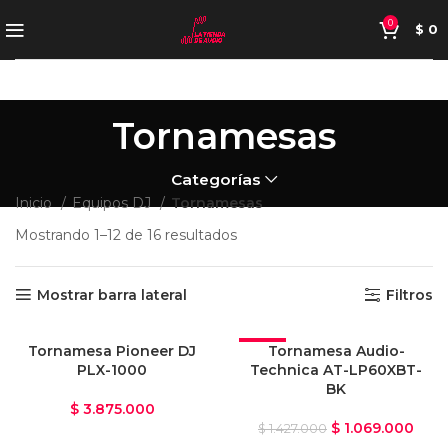
0
$
0
Tornamesas
Categorías
Inicio
Equipos DJ
Tornamesas
Mostrando 1–12 de 16 resultados
Mostrar barra lateral
Filtros
Tornamesa Pioneer DJ
-25%
Tornamesa Audio-
PLX-1000
Technica AT-LP60XBT-
BK
$
3.875.000
$
1.069.000
$
1.427.000