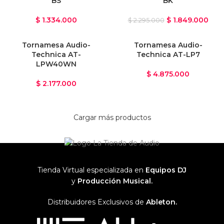
BS
BK
$
1.334.000
$
1.849.000
$
2.295.000
Tornamesa Audio-
Tornamesa Audio-
Technica AT-
Technica AT-LP7
LPW40WN
$
4.875.000
$
2.177.000
Cargar más productos
Tienda Virtual especializada en
Equipos DJ
y
Producción Musical.
Distribuidores Exclusivos de
Ableton.