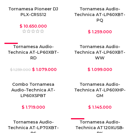
Tornamesa Pioneer DJ
VENDIDO
Tornamesa Audio-
PLX-CRSS12
Technica AT-LP60XBT-
PQ
$
10.650.000
$
1.259.000
-14%
Tornamesa Audio-
Tornamesa Audio-
Technica AT-LP60XBT-
Technica AT-LP60XBT-
RD
WW
$
1.079.000
$
1.099.000
$
1.259.000
Combo Tornamesa
Tornamesa Audio-
Audio-Technica AT-
Technica AT-LP60XHP-
LP60XSPBT
GM
$
1.719.000
$
1.145.000
Tornamesa Audio-
-19%
Tornamesa Audio-
Technica AT-LP70XBT-
Technica AT120XUSB-