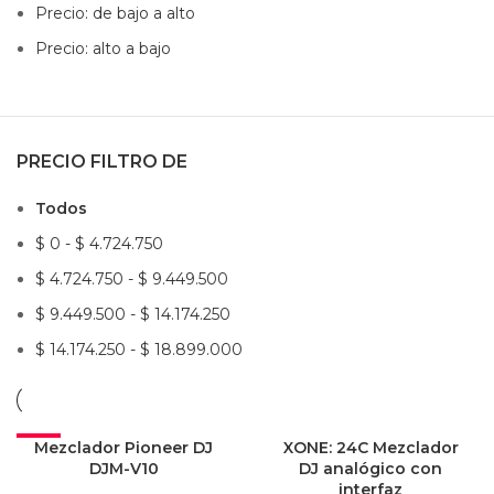
Precio: de bajo a alto
Precio: alto a bajo
PRECIO FILTRO DE
Todos
$
0
-
$
4.724.750
$
4.724.750
-
$
9.449.500
$
9.449.500
-
$
14.174.250
$
14.174.250
-
$
18.899.000
-1%
Mezclador Pioneer DJ
XONE: 24C Mezclador
DJM-V10
DJ analógico con
interfaz