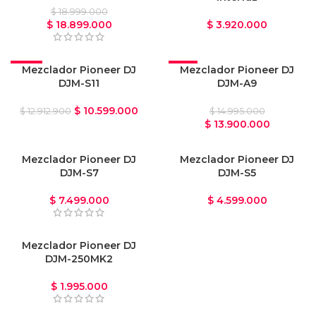
$
18.999.000
$
18.899.000
$
3.920.000
-18%
Mezclador Pioneer DJ
-7%
Mezclador Pioneer DJ
DJM-S11
DJM-A9
$
10.599.000
$
12.912.900
$
14.995.000
$
13.900.000
VENDIDO
Mezclador Pioneer DJ
Mezclador Pioneer DJ
DJM-S7
DJM-S5
$
7.499.000
$
4.599.000
Mezclador Pioneer DJ
DJM-250MK2
$
1.995.000