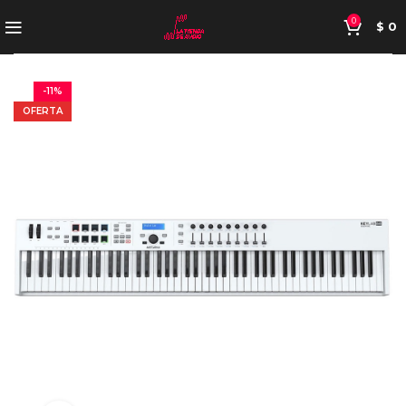
0
$
0
-11%
OFERTA