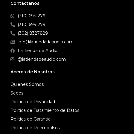
Contáctanos
de alta calidad heredado de los
auriculares DJ profesionales,
(310) 6951279
puedes disfrutar de un
monitoreo sin distorsión, incluso
(310) 6951279
con volúmenes altos,
dondequiera que vayas.
(302) 8327829
info@latiendadeaudio.com
La Tienda de Audio
@latiendadeaudio.com
Acerca de Nosotros
Quienes Somos
Sedes
Política de Privacidad
Política de Tratamiento de Datos
Política de Garantía
Política de Reembolsos