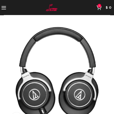
0
$
0