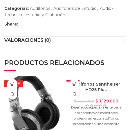
Categorías:
Audífonos
,
Audífonos de Estudio
,
Audio-
Technica
,
Estudio y Grabación
Share:
VALORACIONES (0)
PRODUCTOS RELACIONADOS
OFERTA
-21%
Audífonos Sennheiser
HD25 Plus
OFERTA
$
1.129.000
$
1.425.000
Diseñados especialmente para
aplicaciones de monitoreo
profesional, estos audífonos
proporcionan una excelente
atenuación del ruido ambiente.