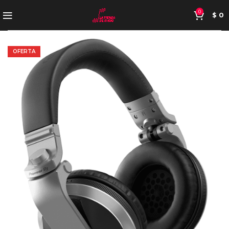
0
$
0
OFERTA