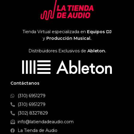
audífonos blandos y
recrear el sonido de un club
contorneados no solo le
cuando estás pinchando o para
permiten llevar los auriculares
proporcionar una respuesta de
cómodamente durante horas,
frecuencia plana cuando estás
sino que garantizan un
produciendo música en casa o
aislamiento adecuado que
Tienda Virtual especializada en
Equipos DJ
en un estudio profesional.
mantiene el sonido prolongado
y
Producción Musical.
de los bajos. Los auriculares
están equipados con un
Distribuidores Exclusivos de
Ableton.
mecanismo de soporte de
diadema autoajustable que le
proporciona automáticamente
el mejor ajuste posible. Incluyen
un cable de 3 m con un
miniconector estéreo chapado
Contáctanos
en oro de 3,5 mm y un
adaptador de 6,3 mm, lo que le
(310) 6951279
permite conectar los auriculares
a equipos de audio portátiles o
(310) 6951279
domésticos.
(302) 8327829
info@latiendadeaudio.com
La Tienda de Audio