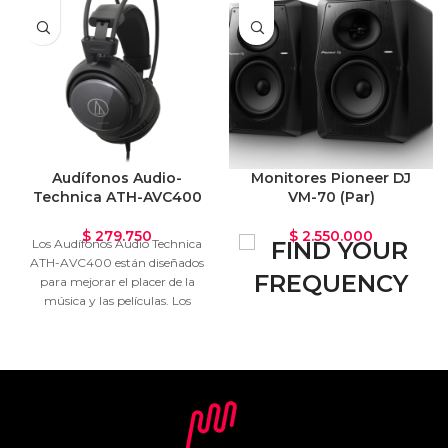
Audífonos Audio-
Monitores Pioneer DJ
Technica ATH-AVC400
VM-70 (Par)
$
279.750
$
2.550.000
Los Audífonos Audio Technica
ATH-AVC400
están diseñados
para mejorar el placer de la
música y las películas. Los
elementos grandes de 53 mm
Los Monitores Pioneer DJ VM-
ofrecen una reproducción de las
70 producen un audio claro con
frecuencias medias-graves
graves potentes y respuesta
claras pero potentes, y el puerto
rápida. El altavoz se puede
bass-reflex incluido en cada una
sintonizar para adaptarse a las
de las carcasas proporcionan
características de cualquier sala,
graves expansivos. Además, los
lo que lo hace perfecto para