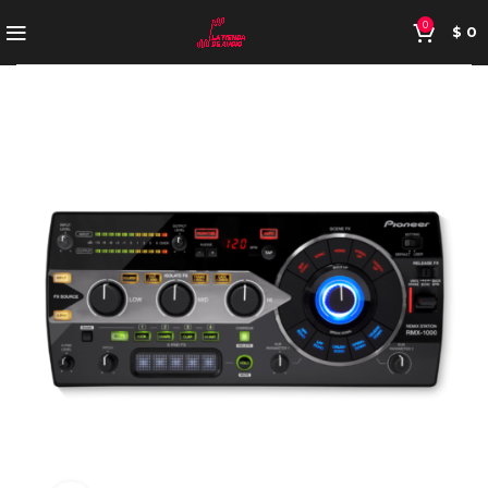
0
$
0