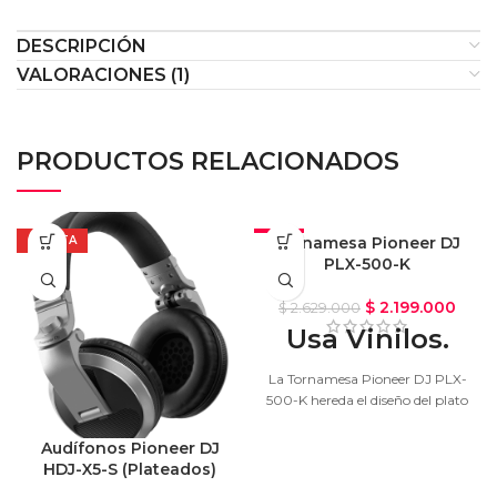
DESCRIPCIÓN
VALORACIONES (1)
PRODUCTOS RELACIONADOS
OFERTA
-16%
Tornamesa Pioneer DJ
PLX-500-K
$
2.199.000
$
2.629.000
Usa Vinilos.
La Tornamesa Pioneer DJ PLX-
500-K hereda el diseño del plato
profesional PLX-1000 y ofrece
un sonido analógico, cálido y
Audífonos Pioneer DJ
claro. El plato ideal si quieres
HDJ-X5-S (Plateados)
comenzar a scratchear con