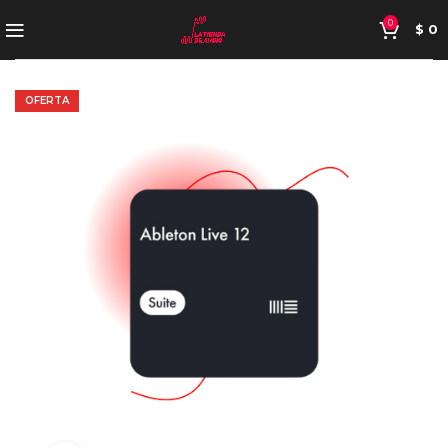
0
$
0
OFERTA