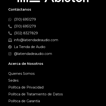
y flexible y un acabado de alta
calidad. Disfruta de la afinación
Contáctanos
de sonido especializada
heredada del HDJ-X5 de nivel
(310) 6951279
profesional; Escucha
perfectamente las frecuencias
(310) 6951279
bajas en el bajo y el bombo
(302) 8327829
para que puedas mezclar con
precisión y saber exactamente
info@latiendadeaudio.com
lo que escucharán tus amigos
La Tienda de Audio
cuando dejes caer la siguiente
pista.
@latiendadeaudio.com
Acerca de Nosotros
Quienes Somos
Sedes
Política de Privacidad
Política de Tratamiento de Datos
Política de Garantía