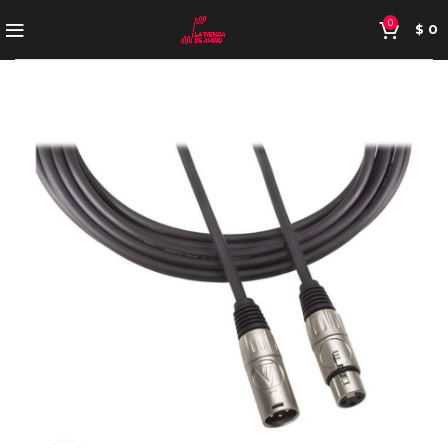
0
$
0