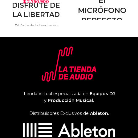
El
$
2.750.900
DISFRUTE DE
MICRÓFONO
LA LIBERTAD
PERFECTO
Disfrute de la libertad de
PARA CREAR
movimiento en el escenario,
escuche un sonido más
PODCAST
consistente y actúe mejor con el
sistema de monitoreo
El patrón polar hipercardioide
inalámbrico in-ear Audio-
proporciona el máximo
Technica ATW-3255 de la serie
aislamiento vocal para un
3000, un sistema IEM duradero
sonido de calidad profesional. El
que ofrece un sonido de calidad
micrófono ofrece un soporte
profesional con un rendimiento
amortiguador integrado
inalámbrico fiable para los
especialmente diseñado para
músicos que ensayan o actúan
controlar cualquier ruido, golpe
Tienda Virtual especializada en
Equipos DJ
en directo en conciertos o en
o vibración transmitida a través
y
Producción Musical.
lugares de culto.
del soporte del micrófono.
Distribuidores Exclusivos de
Ableton.