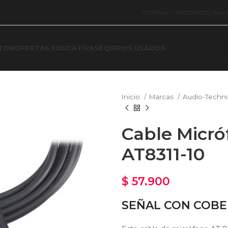
CONTÁCTANOS
PREGUNTA
TON
OFERTAS EDUCATIVAS
EQUIPOS USADOS
Inicio
Marcas
Audio-Techn
Cable Micró
AT8311-10
$
57.900
SEÑAL CON COBE