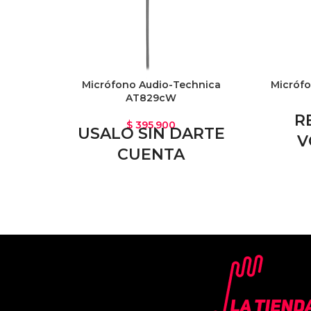
Micrófono Audio-Technica
Micróf
AT829cW
R
$
395.900
USALO SIN DARTE
V
CUENTA
El AT829cW es un micrófono de
Utili
condensador inalámbrico con clip y
captura
lavalier con un patrón polar cardioide.
humana
Está diseñado para presentaciones
especia
de negocios profesionales, habla
el ru
pública y actuaciones de teatro.
El
micrófono está diseñado para ser
usado en la ropa para una recogida
de sonido excelente pero discreta. La