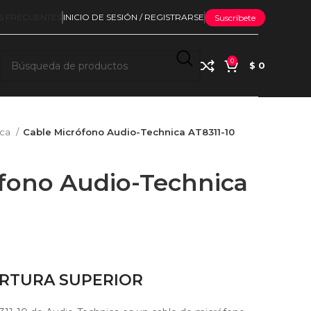
S FRECUENTES
INICIO DE SESIÓN / REGISTRARSE
Suscríbete
0
$
0
ica
Cable Micrófono Audio-Technica AT8311-10
fono Audio-Technica
RTURA SUPERIOR