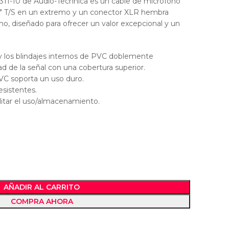
311-10 de Audio-Technica es un cable de micrófono
″ T/S en un extremo y un conector XLR hembra
mo, diseñado para ofrecer un valor excepcional y un
e y los blindajes internos de PVC doblemente
d de la señal con una cobertura superior.
VC soporta un uso duro.
esistentes.
cilitar el uso/almacenamiento.
AÑADIR AL CARRITO
COMPRA AHORA