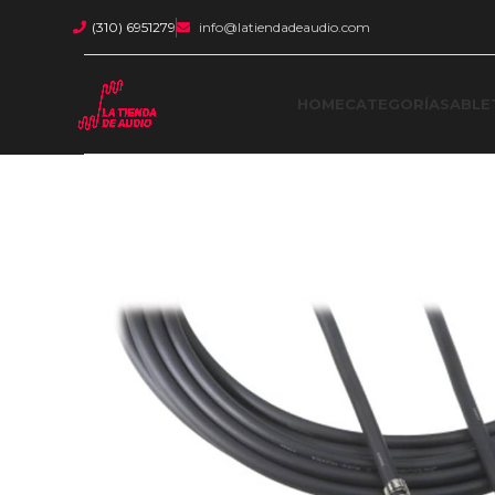
(310) 6951279
info@latiendadeaudio.com
HOME
CATEGORÍAS
ABLE