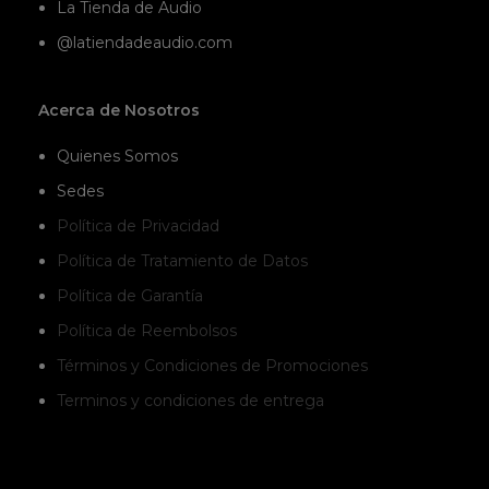
La Tienda de Audio
perfectamente las frecuencias
bajas en el bajo y el bombo
@latiendadeaudio.com
para que puedas mezclar con
precisión y saber exactamente
lo que escucharán tus amigos
Acerca de Nosotros
cuando dejes caer la siguiente
pista.
Quienes Somos
Sedes
Política de Privacidad
Política de Tratamiento de Datos
Política de Garantía
Política de Reembolsos
Términos y Condiciones de Promociones
Terminos y condiciones de entrega