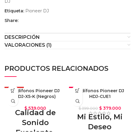
DJ
Etiqueta:
Pioneer DJ
Share:
DESCRIPCIÓN
VALORACIONES (1)
PRODUCTOS RELACIONADOS
OFERTA
Audífonos Pioneer DJ
-5%
Audífonos Pioneer DJ
HDJ-X5-K (Negros)
HDJ-CUE1
OFERTA
$
539.000
$
379.000
$
399.000
Calidad de
Mi Estilo, Mi
Sonido
Deseo
Excelente.