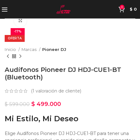
0
$
0
Haga Click para agrandar
-17%
OFERTA
Inicio
Marcas
Pioneer DJ
Audífonos Pioneer DJ HDJ-CUE1-BT
(Bluetooth)
(
1
valoración de cliente)
$
499.000
$
599.000
Mi Estilo, Mi Deseo
Elige Audífonos Pioneer DJ HDJ-CUE1-BT para tener una