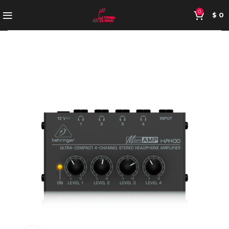
0
$
0