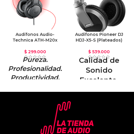
Audífonos Audio-
Audífonos Pioneer DJ
Technica ATH-M20x
HDJ-X5-S (Plateados)
$
299.000
$
539.000
Pureza.
Calidad de
Profesionalidad.
Sonido
Productividad.
Excelente.
Los auriculares profesionales de
Escucha tus canciones en voz
monitorización ATH-M20x son
alta y clara en la cabina y en
una estupenda introducción a
movimiento con los Audífonos
la aclamada línea de la serie M.
Pioneer DJ HDJ-X5. Teniendo en
El diseño moderno y los
cuenta los comentarios de los
materiales de alta calidad se
DJ y analizando muchos estilos
combinan para proporcionar
diferentes de monitoreo,
una experiencia de escucha
Pioneer se ha asegurado de que
cómoda, con audio mejorado y