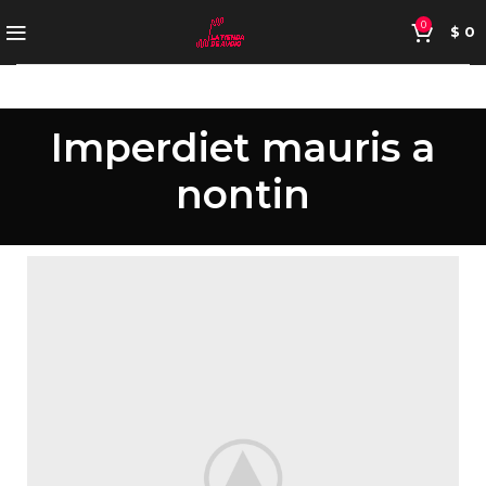
0
$
0
Imperdiet mauris a
nontin