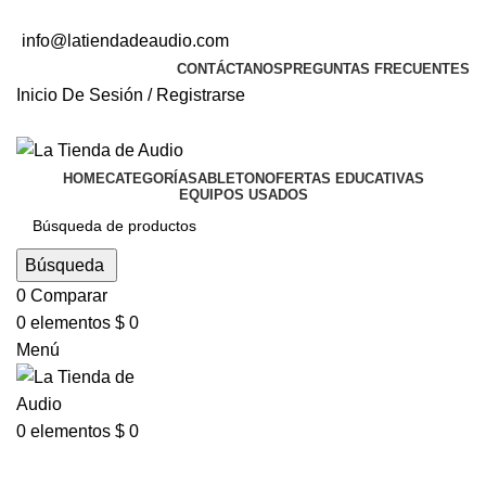
(310) 6951279
info@latiendadeaudio.com
CONTÁCTANOS
PREGUNTAS FRECUENTES
Inicio De Sesión / Registrarse
Suscríbete
HOME
CATEGORÍAS
ABLETON
OFERTAS EDUCATIVAS
EQUIPOS USADOS
Búsqueda
0
Comparar
0
elementos
$
0
Menú
0
elementos
$
0
Lighting