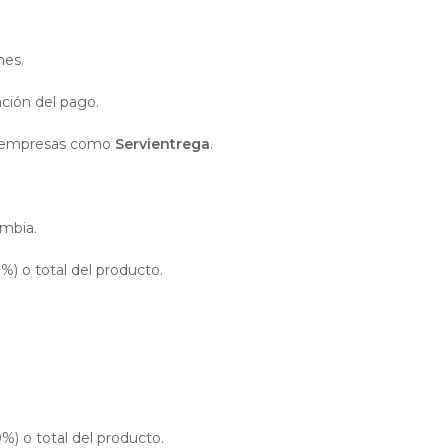
nes.
ación del pago.
de empresas como
Servientrega
.
ombia.
0%) o total del producto.
%) o total del producto.