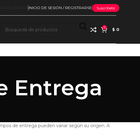
S FRECUENTES
INICIO DE SESIÓN / REGISTRARSE
Suscríbete
0
$
0
e Entrega
iempos de entrega pueden variar según su origen. A