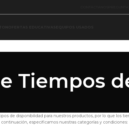
CONTÁCTANOS
PREGUNTA
TON
OFERTAS EDUCATIVAS
EQUIPOS USADOS
 de Tiempos d
ipos de disponibilidad para nuestros productos, por lo que los t
continuación, especificamos nuestras categorías y condiciones: