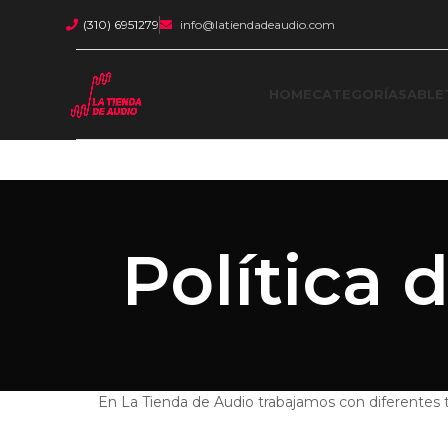
(310) 6951279
info@latiendadeaudio.com
HOME
CATEGORÍAS
ABLE
Política
En La Tienda de Audio trabajamos con diferentes t