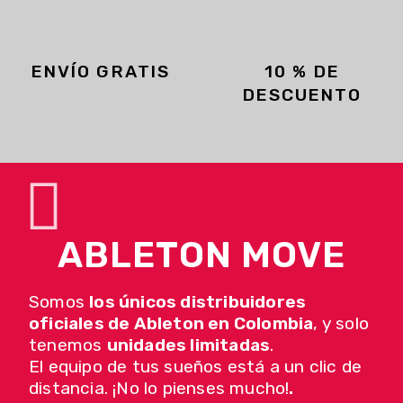
ENVÍO GRATIS
10 % DE
DESCUENTO
ABLETON MOVE
Somos
los únicos distribuidores
oficiales de Ableton en Colombia
, y solo
tenemos
unidades limitadas
.
El equipo de tus sueños está a un clic de
distancia. ¡No lo pienses mucho!
.